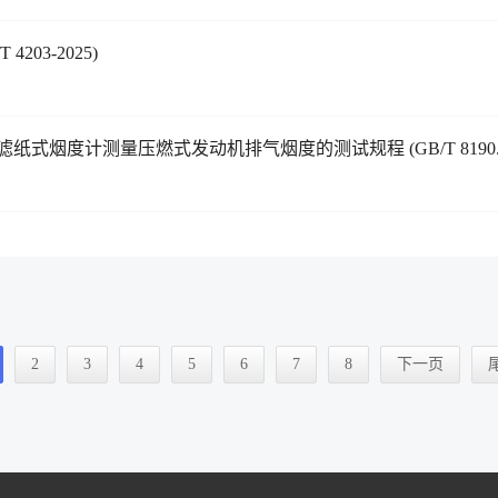
03-2025)
式烟度计测量压燃式发动机排气烟度的测试规程 (GB/T 8190.3-
2
3
4
5
6
7
8
下一页