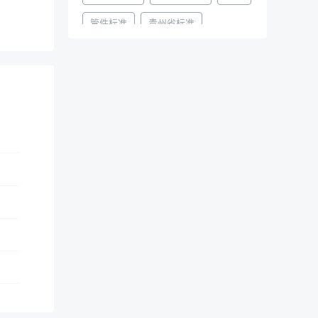
管件标准
贵州省标准
档案规范
不锈钢标准
密封圈标准
建筑标准
粉煤灰标准
图集
暖通
教育规范
环境保护规范
农业规范
线材标准