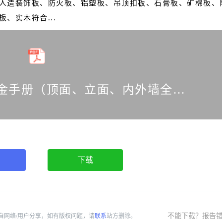
人造装饰板、防火板、铝塑板、吊顶扣板、石膏板、矿棉板、
、实木符合...
室内装修工程材料白金手册（顶面、立面、内外墙全面解析）
下载
不能下载？报告
自网络/用户分享，如有版权问题，请
联系
站方删除。