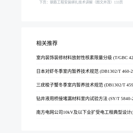
下页：
钢筋工程安装绑扎技术讲解（图文并茂）133页
相关推荐
室内装饰装修材料放射性核素限量分级 (T/GBC 42-2
日本对虾冬季室内暂养技术规范 (DB1302/T 460-20
三疣梭子蟹冬季室内暂养技术规范 (DB1302/T 459-
钻井液用桥接堵漏材料室内试验方法 (SY/T 5840-2
南方电网公司10kV及以下业扩受电工程典型设计(2